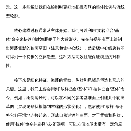
景。这一步能帮助我们在绘制时更好地把握海豚的整体比例与流线
型轮廓。
核心建模过程通常从主体开始。我们可以利用“旋转凸台/基
体”命令来快速创建海豚躯干的大致形状。先在前视基准面上绘制
出海豚侧影的轮廓草图（注意包含中心线），然后绕中心线旋转即
可得到一个初步的立体造型。这种方法高效且能保证模型的对称
性。
接下来是细化特征。海豚的背鳍、胸鳍和尾鳍是塑造其形态的
关键。这里，我们主要会用到“放样凸台/基体”和“拉伸凸台/基体”命
令。例如，绘制尾鳍时，可以在不同的参考基准面上创建几个轮廓
草图（展现尾鳍从根部到末端的形状变化），然后使用“放样”命令
将它们平滑地连接起来，形成自然过渡的曲面。对于背鳍和胸鳍，
使用“拉伸”命令并选择“拔模”选项，可以方便地做出带有一定角度